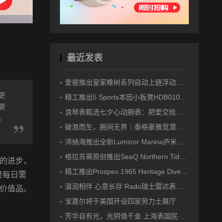
最近发表
爱彼推出皇家橡树系列自动上链浮动式陀飞轮“夜色蓝，云50”陶瓷腕表
更
精工推出5 Sports本田小板凳HDB010限量版腕表
要
浪琴表甄选七夕心动腕表：把爱交给时间
。
破浪而生，腕间无界｜泰格豪雅竞潜系列腕表焕新登场
沛纳海推出全新Luminor Marina庐米诺系列腕表PAM01707 标志性设计融合高科技材质
格拉苏蒂原创推出SeaQ Northern Tide和SeaQ大日历Northern Tide限量版腕表
的进步，
精工推出Prospex 1965 Heritage Diver HBC010限量版腕表
是每日需
温润相伴 心意长存 Rado瑞士雷达表甄选七夕腕表臻礼
价值品。
宝嘉尔将于美国开设四家劳力士展厅
芳华自有光，光阴值千金 上海表国民·千金系列为女性光芒加冕