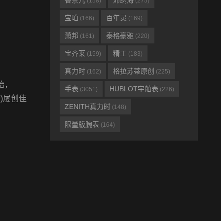
香奈儿
沛纳海
(158)
(275)
宝珀
百年灵
(166)
(169)
萧邦
泰格豪雅
(161)
(220)
宝齐莱
精工
(159)
(183)
真力时
格拉苏蒂原创
(162)
(225)
始，
手表
HUBLOT宇舶表
(3051)
(226)
9)屡创佳
ZENITH真力时
(148)
限量版腕表
(164)