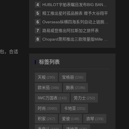
HUBLOT宇舶表瞩目发布BIG BANG蓝宝石天蓝色腕表
精工推出星时孤品腕表 赠予大谷翔平
Overseas纵横四海系列自动上链腕表 两款34.5毫米全新款式设计 大胆醒目的绚彩配色 为运动时尚腕表增添温婉柔美的女性特质
路易威登推出阿拉斯加之旅怀表
Chopard萧邦推出三款限量版Mille Miglia Classic计时码表
包，合适
。
标签列表
天梭
宝格丽
(295)
(156)
欧米茄
腕表
(348)
(2196)
IWC万国表
劳力士
(143)
(250)
时尚
卡地亚
(3080)
(201)
积家
爱彼
浪琴
(267)
(148)
(159)