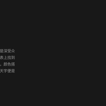
更是深受众
表上找到
，颜色搭
天宇便是