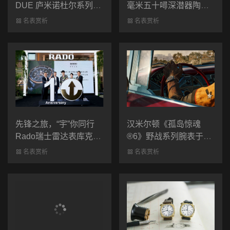
DUE 庐米诺杜尔系列腕
毫米五十噚深潜器陶瓷
表PAM01247与
腕表宝嘉尔蓝色特别版
名表赏析
名表赏析
PAM01248
先锋之旅，“宇”你同行
汉米尔顿《孤岛惊魂
Rado瑞士雷达表库克船
®6》野战系列腕表于屏
长腕表巡展启幕暨武商
幕内外为您提供持久精
名表赏析
名表赏析
MALL·世贸旗舰店十周
准计时
年庆典