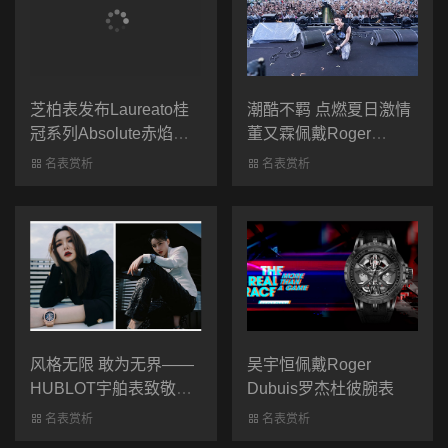
芝柏表发布Laureato桂
潮酷不羁 点燃夏日激情
冠系列Absolute赤焰之
董又霖佩戴Roger
光腕表
Dubuis罗杰杜彼腕表
名表赏析
名表赏析
风格无限 敢为无界——
吴宇恒佩戴Roger
HUBLOT宇舶表致敬女
Dubuis罗杰杜彼腕表
性力量
名表赏析
名表赏析