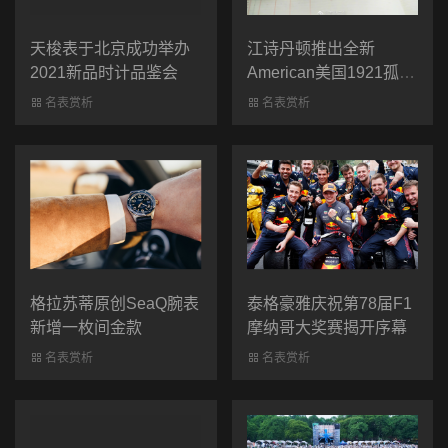
天梭表于北京成功举办
江诗丹顿推出全新
2021新品时计品鉴会
American美国1921孤品
时计
名表赏析
名表赏析
格拉苏蒂原创SeaQ腕表
泰格豪雅庆祝第78届F1
新增一枚间金款
摩纳哥大奖赛揭开序幕
名表赏析
名表赏析