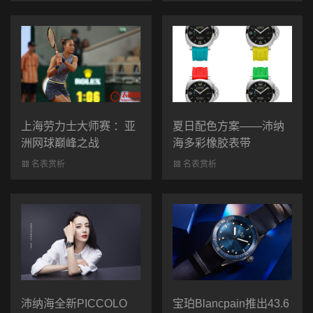
上海劳力士大师赛 ：亚
夏日配色方案——沛纳
洲网球巅峰之战
海多彩橡胶表带
名表赏析
名表赏析
沛纳海全新PICCOLO
宝珀Blancpain推出43.6