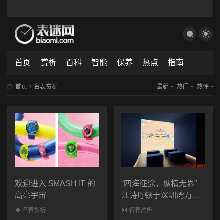
首页
赏析
百科
智能
保养
热点
指南
首页
名表赏析
最新
热门
热评
欢迎进入 SMASH IT 的
“四海征途，纵横无界”
高亮宇宙
江诗丹顿于深圳湾万象
城 倾情呈献年度主题展
名表赏析
名表赏析
览