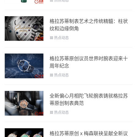
热点动态
格拉苏蒂制表艺术之传统精髓：柱状
纹和边缘倒角
热点动态
格拉苏蒂原创议员世界时腕表迎来十
周年纪念
热点动态
全新偏心月相陀飞轮腕表铸就格拉苏
蒂原创制表典范
热点动态
格拉苏蒂原创 x 梅森联袂呈献全新议