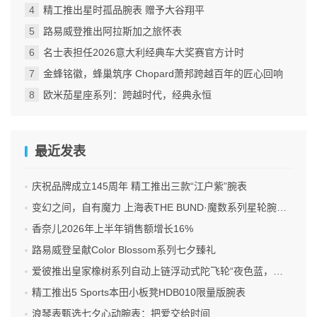
精工推出星时孤品腕表 赠予大谷翔平
路易威登推出阿拉斯加之旅怀表
名士表担任2026意大利经典车大奖赛官方计时
金蜂铭徽，蜂巢筑序 Chopard萧邦跨越百年的匠心回响
欧米茄星座系列：跨越时代，经典永恒
最近发表
庆祝品牌成立145周年 精工推出三款“江户紫”腕表
变幻之间，自有魔力 上海表THE BUND·魔数系列星轮腕表焕新双面登场
香奈儿2026年上半年销售额增长16%
路易威登呈献Color Blossom系列七夕臻礼
爱彼推出皇家橡树系列自动上链浮动式陀飞轮“夜色蓝，云50”陶瓷腕表
精工推出5 Sports本田小板凳HDB010限量版腕表
浪琴表甄选七夕心动腕表：把爱交给时间