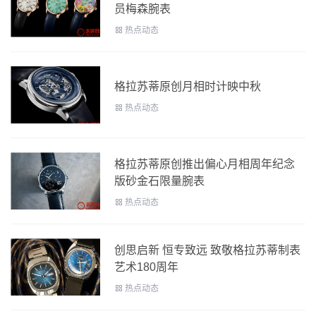
员梅森腕表
热点动态
格拉苏蒂原创月相时计映中秋
热点动态
格拉苏蒂原创推出偏心月相周年纪念
版砂金石限量腕表
热点动态
创思启新 恒专致远 致敬格拉苏蒂制表
艺术180周年
热点动态