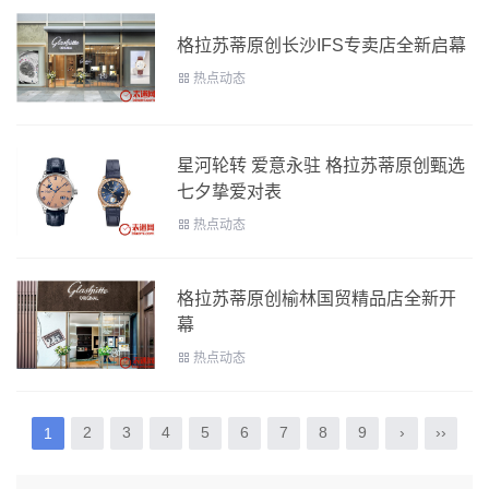
格拉苏蒂原创长沙IFS专卖店全新启幕
热点动态
星河轮转 爱意永驻 格拉苏蒂原创甄选
七夕挚爱对表
热点动态
格拉苏蒂原创榆林国贸精品店全新开
幕
热点动态
2
3
4
5
6
7
8
9
›
››
1