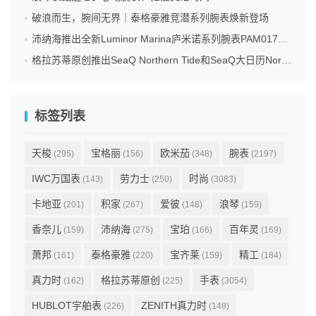
破浪而生，腕间无界｜泰格豪雅竞潜系列腕表焕新登场
沛纳海推出全新Luminor Marina庐米诺系列腕表PAM01707 标志性设计融合高科技材质
格拉苏蒂原创推出SeaQ Northern Tide和SeaQ大日历Northern Tide限量版腕表
标签列表
天梭
宝格丽
欧米茄
腕表
(295)
(156)
(348)
(2197)
IWC万国表
劳力士
时尚
(143)
(250)
(3083)
卡地亚
积家
爱彼
浪琴
(201)
(267)
(148)
(159)
香奈儿
沛纳海
宝珀
百年灵
(159)
(275)
(166)
(169)
萧邦
泰格豪雅
宝齐莱
精工
(161)
(220)
(159)
(184)
真力时
格拉苏蒂原创
手表
(162)
(225)
(3054)
HUBLOT宇舶表
ZENITH真力时
(226)
(148)