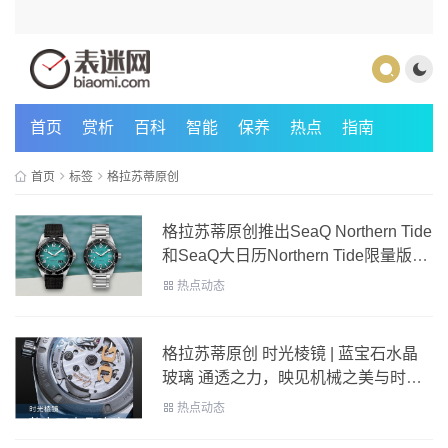
首页
赏析
百科
智能
保养
热点
指南
首页
标签
格拉苏蒂原创
格拉苏蒂原创推出SeaQ Northern Tide
和SeaQ大日历Northern Tide限量版腕
表
热点动态
格拉苏蒂原创 时光棱镜 | 蓝宝石水晶
玻璃 通透之力，映见机械之美与时间
深度
热点动态