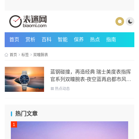
首页
赏析
百科
智能
保养
热点
指南
首页
标签
双瞳腕表
蓝钢碰撞，再造经典 瑞士美度表指挥
官系列双瞳腕表-夜空蓝再启都市风格
瑞士美度表指挥官系列双瞳腕表-夜空
热点动态
蓝
热门文章