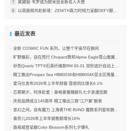
奥黛丽·韦罗成为欧米茄全新名人大使
以高振频共赴新境：ZENITH真力时倾力呈献DEFY巅峰系列EXTREME ULTRAVIOLET腕表
最近发表
全新 COSMIC FUN 系列，让整个宇宙尽在腕间
旷野循彩，自在而行 Chopard萧邦Alpine Eagle雪山傲翼系列时计臻选
砂色Quartz TPT®石英纤维款RM 65-01 双秒追针自动上链计时码表
精工推出Prospex Sea HBB003K和HBB004K亚太区限量版腕表
爱马仕发布2026年上半年财报 营收同比增长6.1%
芯寄朝夕，时序赴爱｜泰格豪雅臻献礼七夕浪漫佳期
庆祝品牌成立145周年 精工推出三款“江户紫”腕表
变幻之间，自有魔力 上海表THE BUND·魔数系列星轮腕表焕新双面登场
香奈儿2026年上半年销售额增长16%
路易威登呈献Color Blossom系列七夕臻礼