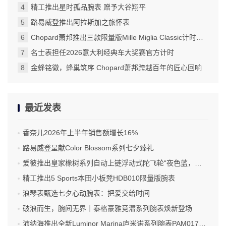
精工推出星时孤品腕表 赠予大谷翔平
路易威登推出阿拉斯加之旅怀表
Chopard萧邦推出三款限量版Mille Miglia Classic计时码表
名士表担任2026意大利经典车大奖赛官方计时
金蜂铭徽，蜂巢筑序 Chopard萧邦跨越百年的匠心回响
最近发表
香奈儿2026年上半年销售额增长16%
路易威登呈献Color Blossom系列七夕臻礼
爱彼推出皇家橡树系列自动上链浮动式陀飞轮“夜色蓝，云50”陶瓷腕表
精工推出5 Sports本田小板凳HDB010限量版腕表
浪琴表甄选七夕心动腕表：把爱交给时间
破浪而生，腕间无界｜泰格豪雅竞潜系列腕表焕新登场
沛纳海推出全新Luminor Marina庐米诺系列腕表PAM01707 标志性设计融合高科技材质