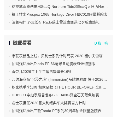
格拉苏蒂原创推出SeaQ Northern Tide和SeaQ大日历Northern Tide限量版腕表
精工推出Prospex 1965 Heritage Diver HBC010限量版腕表
温润相伴 心意长存 Rado瑞士雷达表甄选七夕腕表臻礼
随便看看
换一换
宇联表新品上线，贝利士系列计时码表 2026 锡尔夫雷塔经典拉力赛限量版
帕玛强尼推出Tonda PF 36毫米自动腕表SHH特别版
香奈儿2026年上半年销售额增长16%
沛纳海宣布“沉浸之境” (Immersion)品牌体验展 将于2026年9月10日 于佛罗伦萨揭幕
积家携手李知恩 积家呈献《THE HOUR BEFORE》全新篇章 正式宣布李知恩 (IU) 成为全球代言人
HUBLOT宇舶表瞩目发布BIG BANG蓝宝石天蓝色腕表
名士表担任2026意大利经典车大奖赛官方计时
帕玛强尼推出三款Tonda PF系列30周年铂金限量版腕表