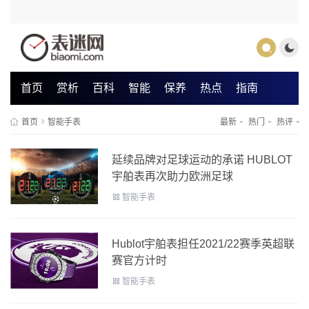
首页
赏析
百科
智能
保养
热点
指南
首页
智能手表
最新
热门
热评
延续品牌对足球运动的承诺 HUBLOT
宇舶表再次助力欧洲足球
智能手表
Hublot宇舶表担任2021/22赛季英超联
赛官方计时
智能手表