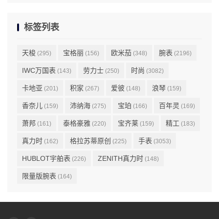
标签列表
天梭
宝格丽
欧米茄
腕表
(295)
(156)
(348)
(2196)
IWC万国表
劳力士
时尚
(143)
(250)
(3082)
卡地亚
积家
爱彼
浪琴
(201)
(267)
(148)
(159)
香奈儿
沛纳海
宝珀
百年灵
(159)
(275)
(166)
(169)
萧邦
泰格豪雅
宝齐莱
精工
(161)
(220)
(159)
(183)
真力时
格拉苏蒂原创
手表
(162)
(225)
(3053)
HUBLOT宇舶表
ZENITH真力时
(226)
(148)
限量版腕表
(164)