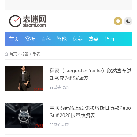
首页
赏析
百科
智能
保养
热点
指南
首页
标签
手表
积家（Jaeger-LeCoultre）欣然宣布洪
知秀成为积家挚友
热点动态
宇联表新品上线 诺拉敏斯日历款Petro
Surf 2026限量版腕表
热点动态