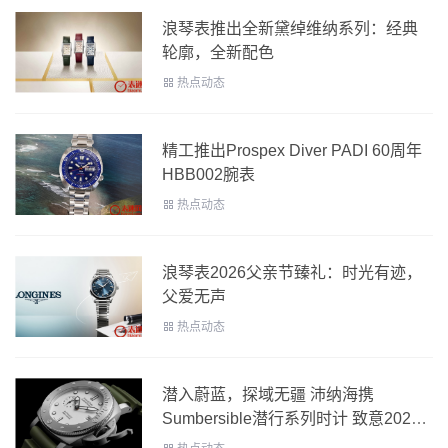
浪琴表推出全新黛绰维纳系列：经典
轮廓，全新配色
热点动态
精工推出Prospex Diver PADI 60周年
HBB002腕表
热点动态
浪琴表2026父亲节臻礼：时光有迹，
父爱无声
热点动态
潜入蔚蓝，探域无疆 沛纳海携
Sumbersible潜行系列时计 致意2026
年世界海洋日