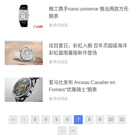
精工携手nano universe 推出两款方形
腕表
热点动态
炫目夏日，彩虹入腕 百年灵超级海洋
彩虹盘限量版新作登场
热点动态
爱马仕发布 Arceau Cavalier en
Formes“优雅骑士”腕表
热点动态
‹‹
‹
3
4
5
6
8
9
10
11
7
›
››