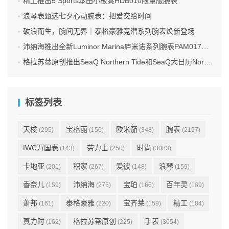
精工推出5 Sports本田小板凳HDB010限量版腕表
浪琴表甄选七夕心动腕表：把爱交给时间
破浪而生，腕间无界｜泰格豪雅竞潜系列腕表焕新登场
沛纳海推出全新Luminor Marina庐米诺系列腕表PAM01707 标志性设计融合高科技材质
格拉苏蒂原创推出SeaQ Northern Tide和SeaQ大日历Northern Tide限量版腕表
标签列表
天梭
宝格丽
欧米茄
腕表
(295)
(156)
(348)
(2197)
IWC万国表
劳力士
时尚
(143)
(250)
(3083)
卡地亚
积家
爱彼
浪琴
(201)
(267)
(148)
(159)
香奈儿
沛纳海
宝珀
百年灵
(159)
(275)
(166)
(169)
萧邦
泰格豪雅
宝齐莱
精工
(161)
(220)
(159)
(184)
真力时
格拉苏蒂原创
手表
(162)
(225)
(3054)