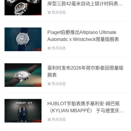
岸型三款42毫米自动上链计时码表全
新力作活力亮相
热点动态
Piaget伯爵推出Altiplano Ultimate
Automatic x Wristcheck限量版腕表
热点动态
豪利时发布2026年荷尔斯泰因限量版
腕表
热点动态
HUBLOT宇舶表携手基利安·姆巴佩
（KYLIAN MBAPPÉ） 于马德里庆祝
全新腕表发布
热点动态