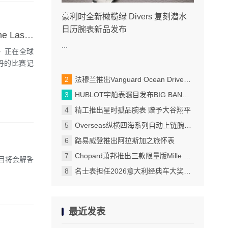
豪利时全新橄榄绿 Divers 复刻潜水
日历腕表新品发布
致敬传奇 与王者共舞 迈克尔·乔丹佩戴罗杰杜彼腕表出演纪录片《The Last Dance》
...
ce》正在全球
丹的比赛记
法穆兰推出Vanguard Ocean Drive限量版腕表
HUBLOT宇舶表瞩目发布BIG BANG蓝宝石天蓝色腕表
精工推出星时孤品腕表 赠予大谷翔平
Overseas纵横四海系列自动上链腕表 两款34.5毫米全新款式设计 大胆醒目的绚彩配色 为运动时尚腕表增添温婉柔美的女性特质
路易威登推出阿拉斯加之旅怀表
Chopard萧邦推出三款限量版Mille Miglia Classic计时码表
目将会解答
名士表担任2026意大利经典车大奖赛官方计时
最近发表