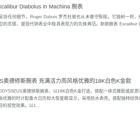
ibur Diabolus in Machina 腕表
协任何细节，Roger Dubuis 罗杰杜彼也从未墨守陈规。它独树一帜
灵感，是现代钟表业中极具表现力的先锋典范。新款腕表 Excalibur Diab
EUS奥德修斯腕表 充满活力而风格优雅的18K白色K金款
ODYSSEUS奥德修斯腕表，以18K白色K金打造，搭配一体式橡胶或皮
格优雅的时计配备大日历和大型星期显示，采用防水表壳，搭配独特纹饰
的视觉效果。以1...