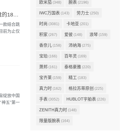
欧米茄
腕表
(348)
(2196)
IWC万国表
劳力士
(143)
(250)
ZEITWERK MINUTE REPEATER时间机械三问腕表 配备深蓝色表盘的18K白色K金款限量版
时尚
卡地亚
一一款结合跳
(3081)
(201)
目前为止仅
积家
爱彼
浪琴
(267)
(148)
(159)
香奈儿
沛纳海
(158)
(275)
宝珀
百年灵
(166)
(169)
萧邦
泰格豪雅
(161)
(220)
宝齐莱
精工
(159)
(183)
真力时
格拉苏蒂原创
(162)
(225)
宙绽放中国
手表
HUBLOT宇舶表
(3052)
(226)
“神五”第一
ZENITH真力时
(148)
限量版腕表
(164)