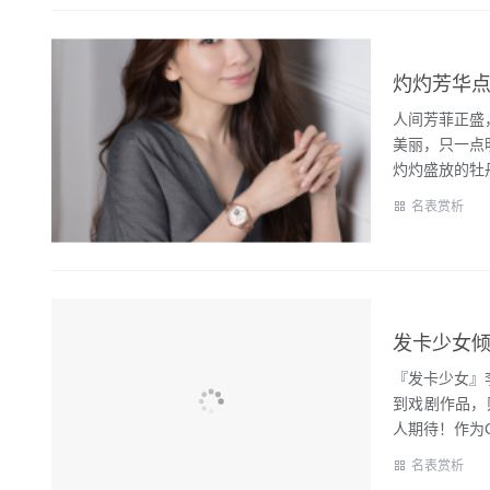
​灼灼芳华
人间芳菲正盛
美丽，只一点
灼灼盛放的牡丹
名表赏析
发卡少女倾献
『发卡少女』
到戏剧作品，
人期待！作为CAL
名表赏析