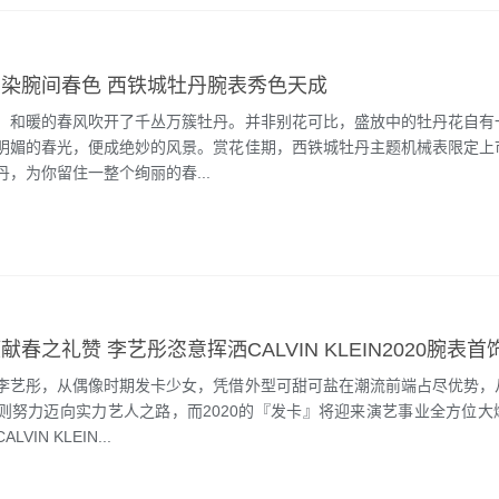
点染腕间春色 西铁城牡丹腕表秀色天成
，和暖的春风吹开了千丛万簇牡丹。并非别花可比，盛放中的牡丹花自有
明媚的春光，便成绝妙的风景。赏花佳期，西铁城牡丹主题机械表限定上
，为你留住一整个绚丽的春...
春之礼赞 李艺彤恣意挥洒CALVIN KLEIN2020腕表首
李艺彤，从偶像时期发卡少女，凭借外型可甜可盐在潮流前端占尽优势，
则努力迈向实力艺人之路，而2020的『发卡』将迎来演艺事业全方位大
VIN KLEIN...