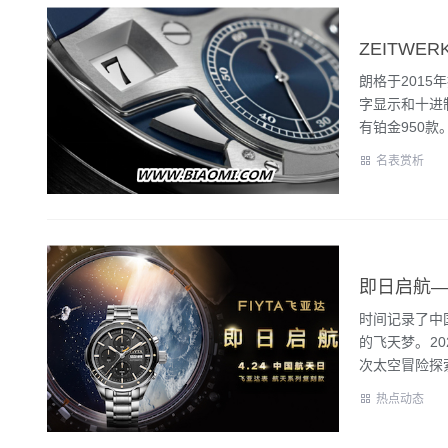
朗格于2015
字显示和十进
有铂金950款。.
名表赏析
即日启航
时间记录了中
的飞天梦。2
次太空冒险探索
热点动态