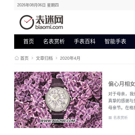
2026年08月06日 星期四
首页
名表赏析
手表百科
智能手表
首页
文章归档
2020年4月
偏心月相女
对于母亲，我
真挚的感谢与
母亲节。在格拉
名表赏析