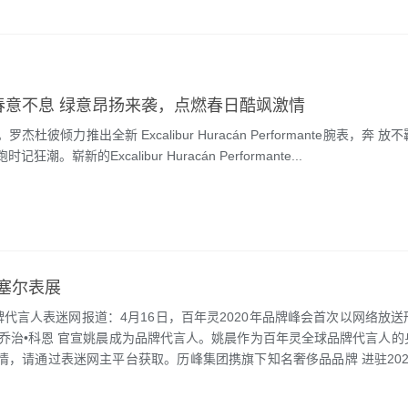
春意不息 绿意昂扬来袭，点燃春日酷飒激情
杰杜彼倾力推出全新 Excalibur Huracán Performante腕表，奔 
潮。崭新的Excalibur Huracán Performante...
巴塞尔表展
代言人表迷网报道：4月16日，百年灵2020年品牌峰会首次以网络放送
乔治•科恩 官宣姚晨成为品牌代言人。姚晨作为百年灵全球品牌代言人的
，请通过表迷网主平台获取。历峰集团携旗下知名奢侈品品牌 进驻202
家会展中心（上海）董事长孙成海，...