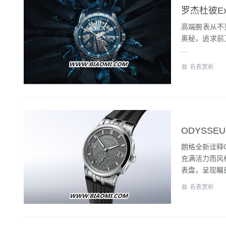
罗杰杜彼Excal
高端腕表从不妥
奥秘，追求前卫的
...
名表赏析
ODYSS
朗格全新诠释
充满活力而风
表盘，呈现瞩目
名表赏析