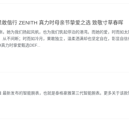
果敢偕行 ZENITH 真力时母亲节挚爱之选 致敬寸草春晖
岸。她为我们扬起风帆，也为我们筑起停泊的港湾。而她的爱，时而如太
，从不间断；时而如冷月，果敢独立，温柔洒满却也坚定自在，彰显自信
H真力时挚爱甄选DEF...
雅 最新发布的智能腕表，也就是泰格豪雅第三代智能腕表。更多关于该款