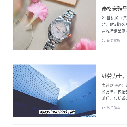
泰格豪雅母
21世纪的母
雅，时刻焕发别
豪雅特别呈献两
名表赏析
表迷网报道：
的品牌，包括
随后，包括香奈
热点动态