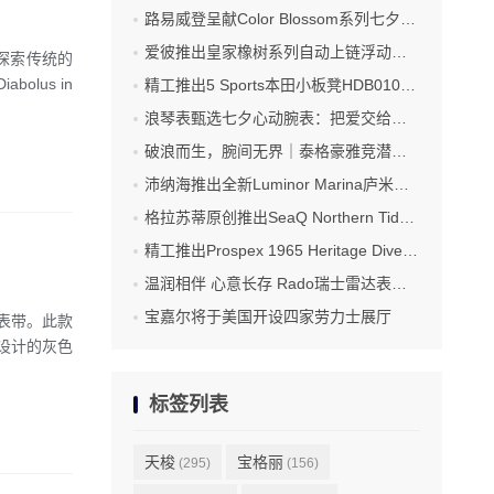
路易威登呈献Color Blossom系列七夕臻礼
爱彼推出皇家橡树系列自动上链浮动式陀飞轮“夜色蓝，云50”陶瓷腕表
，探索传统的
olus in
精工推出5 Sports本田小板凳HDB010限量版腕表
浪琴表甄选七夕心动腕表：把爱交给时间
破浪而生，腕间无界｜泰格豪雅竞潜系列腕表焕新登场
沛纳海推出全新Luminor Marina庐米诺系列腕表PAM01707 标志性设计融合高科技材质
格拉苏蒂原创推出SeaQ Northern Tide和SeaQ大日历Northern Tide限量版腕表
精工推出Prospex 1965 Heritage Diver HBC010限量版腕表
温润相伴 心意长存 Rado瑞士雷达表甄选七夕腕表臻礼
宝嘉尔将于美国开设四家劳力士展厅
质表带。此款
设计的灰色
标签列表
天梭
宝格丽
(295)
(156)