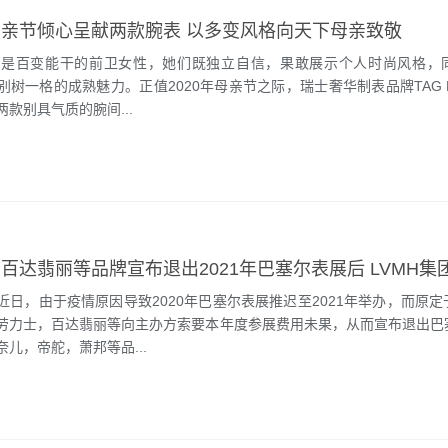
亲节倾心呈献两款腕表 以多变风格向天下母亲致敬
亲是百变能干的前卫女性，她们既独立自信，果敢展示个人时尚风格，
树一格的成熟魅力。正值2020年母亲节之际，瑞士奢华制表品牌TAG H
款别具气质的腕间...
近日，由于疫情原因导致2020年巴塞尔表展推迟至2021年举办，而原
劳力士，百达翡丽等向主办方索要本年度参展费用未果，从而宣布退出巴
儿，帝舵，萧邦等品...