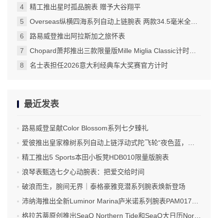
精工推出星时孤品腕表 赠予大谷翔平
Overseas纵横四海系列自动上链腕表 两款34.5毫米全新款式设计 大胆醒目的绚彩配色 为运动时尚腕表增添温婉柔美的女性特质
路易威登推出阿拉斯加之旅怀表
Chopard萧邦推出三款限量版Mille Miglia Classic计时码表
名士表担任2026意大利经典车大奖赛官方计时
最近发表
路易威登呈献Color Blossom系列七夕臻礼
爱彼推出皇家橡树系列自动上链浮动式陀飞轮“夜色蓝，云50”陶瓷腕表
精工推出5 Sports本田小板凳HDB010限量版腕表
浪琴表甄选七夕心动腕表：把爱交给时间
破浪而生，腕间无界｜泰格豪雅竞潜系列腕表焕新登场
沛纳海推出全新Luminor Marina庐米诺系列腕表PAM01707 标志性设计融合高科技材质
格拉苏蒂原创推出SeaQ Northern Tide和SeaQ大日历Northern Tide限量版腕表