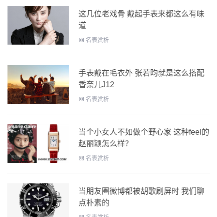
这几位老戏骨 戴起手表来都这么有味
道
名表赏析
手表戴在毛衣外 张若昀就是这么搭配
香奈儿J12
名表赏析
当个小女人不如做个野心家 这种feel的
赵丽颖怎么样？
名表赏析
当朋友圈微博都被胡歌刷屏时 我们聊
点朴素的