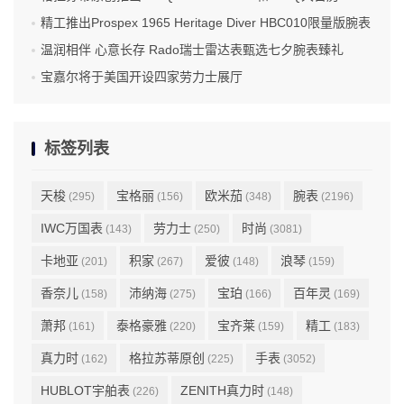
精工推出Prospex 1965 Heritage Diver HBC010限量版腕表
温润相伴 心意长存 Rado瑞士雷达表甄选七夕腕表臻礼
宝嘉尔将于美国开设四家劳力士展厅
标签列表
天梭
宝格丽
欧米茄
腕表
(295)
(156)
(348)
(2196)
IWC万国表
劳力士
时尚
(143)
(250)
(3081)
卡地亚
积家
爱彼
浪琴
(201)
(267)
(148)
(159)
香奈儿
沛纳海
宝珀
百年灵
(158)
(275)
(166)
(169)
萧邦
泰格豪雅
宝齐莱
精工
(161)
(220)
(159)
(183)
真力时
格拉苏蒂原创
手表
(162)
(225)
(3052)
HUBLOT宇舶表
ZENITH真力时
(226)
(148)