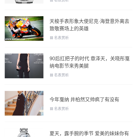
名表赏析
天梭手表形象大使尼克·海登意外离去
致敬赛场上的英雄
名表赏析
90后扛把子的时代 章泽天，关晓彤戛
纳电影节来秀美腿
名表赏析
今年戛纳 井柏然又帅疯了有没有
名表赏析
夏天，露手腕的季节 爱美的妹妹你有