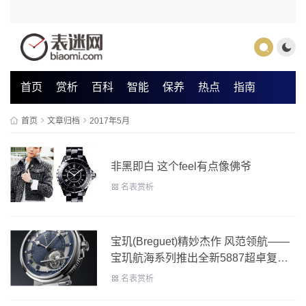
首页
赏析
百科
智能
保养
热点
指南
首页
文章归档
2017年5月
非黑即白 这个feel有点像佛爷
名表赏析
宝玑(Breguet)精妙杰作 风范领航——
宝玑航海系列推出全新5887超卓复杂
功能腕表
名表赏析