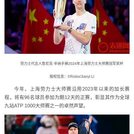
劳力士代言人詹尼克·辛纳手捧2024年上海劳力士大师赛冠军奖杯
版权信息：©Rolex/Jianyi Li
今年，上海劳力士大师赛沿用2023年以来的加长赛
程，将有96名球员参加为期12天的正赛，彰显其作为全球
九站ATP 1000大师赛之一的卓然声望。