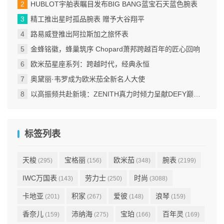
HUBLOT宇舶表瞩目发布BIG BANG蓝宝石天蓝色腕表
精工推出星时孤品腕表 赠予大谷翔平
路易威登推出阿拉斯加之旅怀表
金蜂铭徽，蜂巢筑序 Chopard萧邦跨越百年的匠心回响
欧米茄星座系列：跨越时代，经典永恒
奥黛丽·韦罗成为欧米茄全新名人大使
以高振频共赴新境：ZENITH真力时倾力呈献DEFY巅峰系列EXTREME ULTRAVIOLET腕表
标签列表
天梭
宝格丽
欧米茄
腕表
(295)
(156)
(348)
(2199)
IWC万国表
劳力士
时尚
(143)
(250)
(3088)
卡地亚
积家
爱彼
浪琴
(201)
(267)
(148)
(159)
香奈儿
沛纳海
宝珀
百年灵
(159)
(275)
(166)
(169)