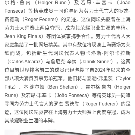
尔格·鲁内（Holger Rune）及若昂·丰塞卡（João
Fonseca）等精英球员一同追寻同为劳力士代言人的罗杰·
费德勒（Roger Federer）的足迹，这位网坛先驱曾在上海
劳力士大师赛上两度夺冠，成为其荣耀职业生涯的丰碑。
Jean King Finals）等团体赛事携手合作。劳力士代言人大
家庭集结了一批网坛精英。其中有数位将现身上海赛场为荣
耀而战，包括新生代网坛代表人物卡洛斯·阿尔卡拉斯
（Carlos Alcaraz）与詹尼克·辛纳（Jannik Sinner），这两
位目前世界排名前二的球员已经包揽了自2024年以来的全
部八项大满贯赛事男单冠军。他们将与泰勒·弗里茨（Taylor
Fritz）、本·谢尔顿（Ben Shelton）、霍尔格·鲁内（Holger
Rune）及若昂·丰塞卡（João Fonseca）等精英球员一同追
寻同为劳力士代言人的罗杰·费德勒（Roger Federer）的足
迹，这位网坛先驱曾在上海劳力士大师赛上两度夺冠，成为
其荣耀职业生涯的丰碑。