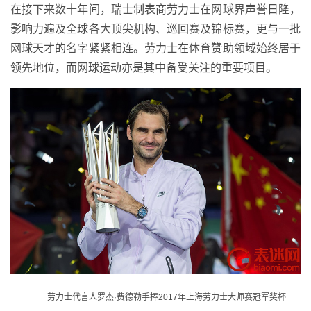
在接下来数十年间，瑞士制表商劳力士在网球界声誉日隆，
影响力遍及全球各大顶尖机构、巡回赛及锦标赛，更与一批
网球天才的名字紧紧相连。劳力士在体育赞助领域始终居于
领先地位，而网球运动亦是其中备受关注的重要项目。
劳力士代言人罗杰·费德勒手捧2017年上海劳力士大师赛冠军奖杯