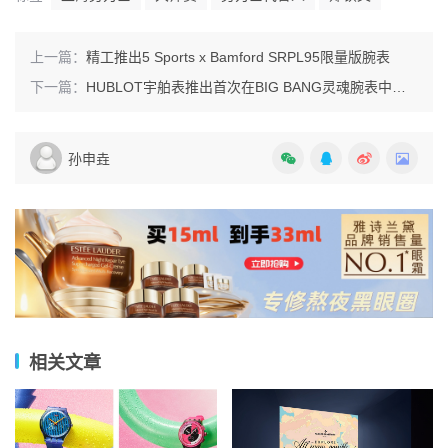
上一篇：
精工推出5 Sports x Bamford SRPL95限量版腕表
下一篇：
HUBLOT宇舶表推出首次在BIG BANG灵魂腕表中运用 橙色陶瓷和雾面碳纤维材质的新作
孙申垚
相关文章