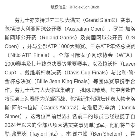
版权信息：©Rolex/Jon Buck
劳力士亦支持其它三项大满贯（Grand Slam®）赛事，
包括澳大利亚网球公开赛（Australian Open）、罗兰·加洛
斯网球公开赛（Roland-Garros）及美国网球公开赛（US
Open），并与全部ATP 1000大师赛、日东ATP年终总决赛
（Nitto ATP Finals）、全部国际女子网球协会（WTA）
1000赛事及其年终总决赛等重要赛事，以及拉沃杯（Laver
Cup）、戴维斯杯总决赛（Davis Cup Finals）与比利·简·
金杯总决赛（Billie Jean King Finals）等团体赛事携手合
作。劳力士代言人大家庭集结了一批网坛精英。其中有数位
将现身上海赛场为荣耀而战，包括新生代网坛代表人物卡洛
斯·阿尔卡拉斯（Carlos Alcaraz）与詹尼克·辛纳（Jannik
Sinner），这两位目前世界排名前二的球员已经包揽了自
2024年以来的全部八项大满贯赛事男单冠军。他们将与泰
勒·弗里茨（Taylor Fritz）、本·谢尔顿（Ben Shelton）、霍