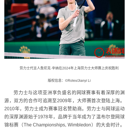
劳力士代言人詹尼克·辛纳在2024年上海劳力士大师赛上庆祝胜利
版权信息：©Rolex/Jianyi Li
劳力士与这项亚洲享负盛名的网球赛事有着深厚的渊
源，双方的合作可追溯至2009年，大师赛首次登陆上海。
2010年，劳力士成为赛事冠名赞助商。劳力士与网球运动
的深厚渊源始于1978年，品牌于当年成为了温布尔登网球
锦标赛（The Championships, Wimbledon）的大会时计。