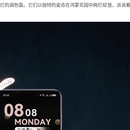
绚烂的调色盘。它们以独特的姿态在鸿蒙花园中绚烂绽放，诉说