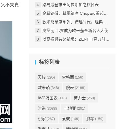
，又不失真
路易威登推出阿拉斯加之旅怀表
金蜂铭徽，蜂巢筑序 Chopard萧邦跨越百年的匠心回响
欧米茄星座系列：跨越时代，经典永恒
奥黛丽·韦罗成为欧米茄全新名人大使
以高振频共赴新境：ZENITH真力时倾力呈献DEFY巅峰系列EXTREME ULTRAVIOLET腕表
标签列表
天梭
宝格丽
(295)
(156)
欧米茄
腕表
(348)
(2199)
IWC万国表
劳力士
(143)
(250)
时尚
卡地亚
(3088)
(201)
积家
爱彼
浪琴
(267)
(148)
(159)