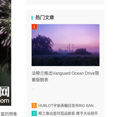
热门文章
法穆兰推出Vanguard Ocean Drive限
量版腕表
...
HUBLOT宇舶表瞩目发布BIG BANG蓝宝石天蓝色腕表
精工推出星时孤品腕表 赠予大谷翔平
丰富的想象