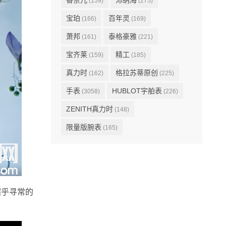
香奈儿
沛纳海
(159)
(275)
宝珀
百年灵
(166)
(169)
萧邦
泰格豪雅
(161)
(221)
宝齐莱
精工
(159)
(185)
真力时
格拉苏蒂原创
(162)
(225)
手表
HUBLOT宇舶表
(3058)
(226)
ZENITH真力时
(148)
限量版腕表
(165)
超乎寻常的