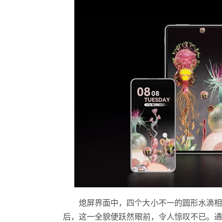
熄屏界面中，四个大小不一的圆形水滴
后，这一全貌便跃然眼前，令人惊叹不已。