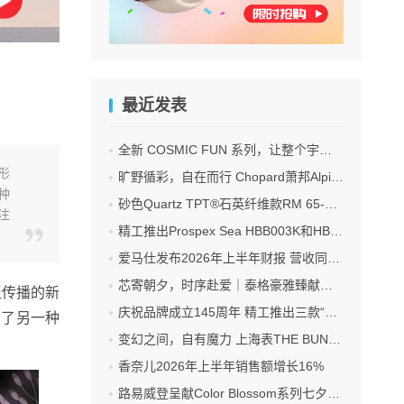
最近发表
全新 COSMIC FUN 系列，让整个宇宙尽在腕间
形
旷野循彩，自在而行 Chopard萧邦Alpine Eagle雪山傲翼系列时计臻选
种
砂色Quartz TPT®石英纤维款RM 65-01 双秒追针自动上链计时码表
注
精工推出Prospex Sea HBB003K和HBB004K亚太区限量版腕表
爱马仕发布2026年上半年财报 营收同比增长6.1%
芯寄朝夕，时序赴爱｜泰格豪雅臻献礼七夕浪漫佳期
泛传播的新
庆祝品牌成立145周年 精工推出三款“江户紫”腕表
到了另一种
变幻之间，自有魔力 上海表THE BUND·魔数系列星轮腕表焕新双面登场
香奈儿2026年上半年销售额增长16%
路易威登呈献Color Blossom系列七夕臻礼