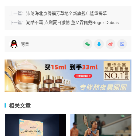
上一篇：
沛纳海北京侨福芳草地全新旗舰店隆重揭幕
下一篇：
潮酷不羁 点燃夏日激情 董又霖佩戴Roger Dubuis罗杰杜彼腕表
阿呆
相关文章