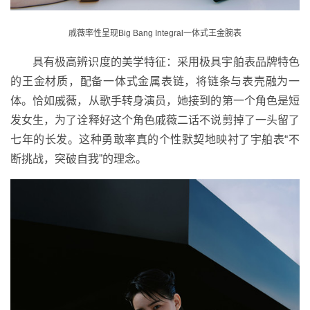
戚薇率性呈现Big Bang Integral一体式王金腕表
具有极高辨识度的美学特征：采用极具宇舶表品牌特色
的王金材质，配备一体式金属表链，将链条与表壳融为一
体。恰如戚薇，从歌手转身演员，她接到的第一个角色是短
发女生，为了诠释好这个角色戚薇二话不说剪掉了一头留了
七年的长发。这种勇敢率真的个性默契地映衬了宇舶表“不
断挑战，突破自我”的理念。