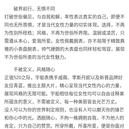
破界前行，无惧不同
打破世俗偏见，与自我和解，率性表达真实的自己，即便不
同也无所畏惧，才是当代女性力量的切实体现。选择，不再
为性别所桎梏；风格，不再为世俗所界限。温婉或凌厉，只
需遵从本心，爱我所爱。女性佩戴腕表，亦不局限于精致典
雅的小表盘腕表，帅气硬朗的大表盘也同样轻松驾驭，展现
不为世俗所类的当代女性魅力。
不被定义，风格随心
正值520之际，宇舶表携手戚薇、李斯丹妮以及新晋品牌好
友应青蓝，推出主题大片，精心呈现当代女性内心的力量，
展现风格的无限可能。宇舶相信每位女性均可以自由诠释美
所蕴含的意义，不需被定义，每一种美丽皆会光芒万丈。
没人可以为你的世界制定规则，也没有人可以磨灭你的锋芒
和你心中的光。洒脱随心，不拘一格拥抱自我，不为他人的
肯定，只为自己的赞赏。所穿所戴，所喜所爱，便是你面对