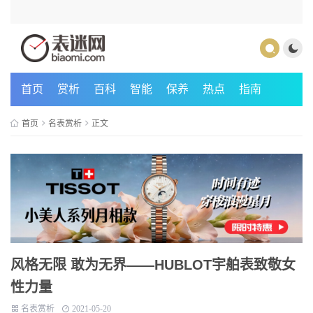
首页
赏析
百科
智能
保养
热点
指南
首页
名表赏析
正文
风格无限 敢为无界——HUBLOT宇舶表致敬女
性力量
名表赏析
2021-05-20