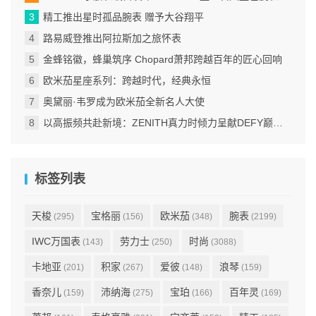
精工推出星时孤品腕表 赠予大谷翔平
路易威登推出阿拉斯加之旅怀表
金蜂铭徽，蜂巢筑序 Chopard萧邦跨越百年的匠心回响
欧米茄星座系列：跨越时代，经典永恒
奥黛丽·韦罗成为欧米茄全新名人大使
以高振频共赴新境：ZENITH真力时倾力呈献DEFY巅峰系列EXTREME ULTRAVIOLET腕表
标签列表
天梭
宝格丽
欧米茄
腕表
(295)
(156)
(348)
(2199)
IWC万国表
劳力士
时尚
(143)
(250)
(3088)
卡地亚
积家
爱彼
浪琴
(201)
(267)
(148)
(159)
香奈儿
沛纳海
宝珀
百年灵
(159)
(275)
(166)
(169)