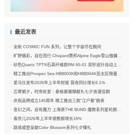
最近发表
全新 COSMIC FUN 系列，让整个宇宙尽在腕间
旷野循彩，自在而行 Chopard萧邦Alpine Eagle雪山傲翼系列时计臻选
砂色Quartz TPT®石英纤维款RM 65-01 双秒追针自动上链计时码表
精工推出Prospex Sea HBB003K和HBB004K亚太区限量版腕表
爱马仕发布2026年上半年财报 营收同比增长6.1%
芯寄朝夕，时序赴爱｜泰格豪雅臻献礼七夕浪漫佳期
庆祝品牌成立145周年 精工推出三款“江户紫”腕表
变幻之间，自有魔力 上海表THE BUND·魔数系列星轮腕表焕新双面登场
香奈儿2026年上半年销售额增长16%
路易威登呈献Color Blossom系列七夕臻礼