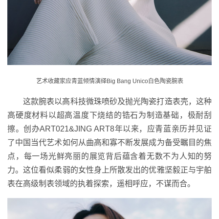
艺术收藏家应青蓝倾情演绎Big Bang Unico白色陶瓷腕表
这款腕表以高科技微珠喷砂及抛光陶瓷打造表壳，这种
高硬度材料以超高温度下烧结的锆石为制造基础，极耐刮
擦。创办ART021&JING ART8年以来，应青蓝亲历并见证
了中国当代艺术如何从曲高和寡不断发展成为备受瞩目的焦
点，每一场光鲜亮丽的展览背后蕴含着无数不为人知的努
力。这位看似柔弱的女性身上所散发出的优雅坚毅正与宇舶
表在高级制表领域的执着探索，遥相呼应，不谋而合。