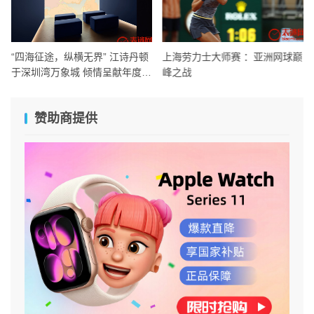
“四海征途，纵横无界” 江诗丹顿
上海劳力士大师赛 ：亚洲网球巅
于深圳湾万象城 倾情呈献年度主
峰之战
题展览
赞助商提供