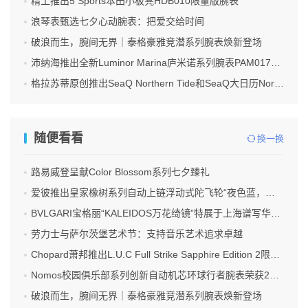
精工推出5 Sports本田小板凳HDB010限量版腕表
浪琴表甄选七夕心动腕表：把爱交给时间
破浪而生，腕间无界｜泰格豪雅竞潜系列腕表焕新登场
沛纳海推出全新Luminor Marina庐米诺系列腕表PAM01707 标志性设计融合高科技材质
格拉苏蒂原创推出SeaQ Northern Tide和SeaQ大日历Northern Tide限量版腕表
随便看看
换一换
路易威登呈献Color Blossom系列七夕臻礼
爱彼推出皇家橡树系列自动上链浮动式陀飞轮“夜色蓝，云50”陶瓷腕表
BVLGARI宝格丽“KALEIDOS万花绮镜”特展于上海谱写华彩新章 构筑色彩、文化与匠艺交织的美学殿堂
劳力士与萨尔茨堡艺术节：支持音乐艺术追求卓越
Chopard萧邦推出L.U.C Full Strike Sapphire Edition 2限量版腕表
Nomos校园俱乐部系列创新自动机芯环球行者腕表荣获2026年红点奖最高荣誉
破浪而生，腕间无界｜泰格豪雅竞潜系列腕表焕新登场