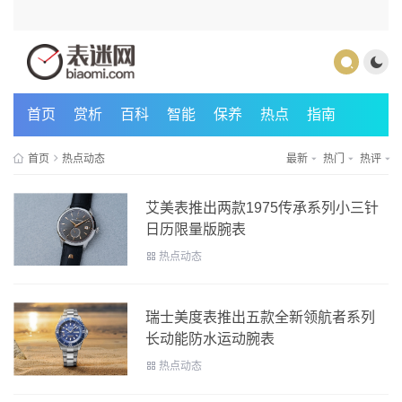
首页
赏析
百科
智能
保养
热点
指南
首页
热点动态
最新
热门
热评
艾美表推出两款1975传承系列小三针
日历限量版腕表
热点动态
瑞士美度表推出五款全新领航者系列
长动能防水运动腕表
热点动态