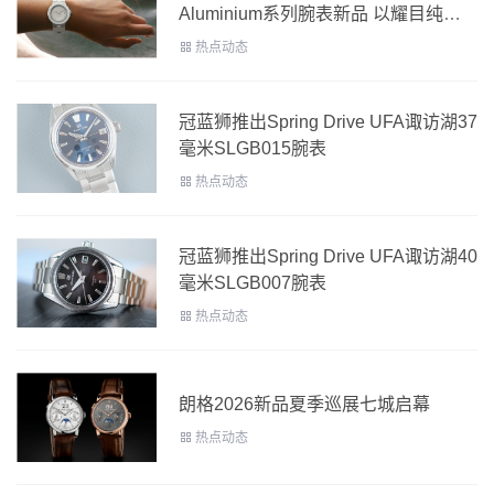
Aluminium系列腕表新品 以耀目纯白
为盛夏时光注入运动型格
热点动态
冠蓝狮推出Spring Drive UFA诹访湖37
毫米SLGB015腕表
热点动态
冠蓝狮推出Spring Drive UFA诹访湖40
毫米SLGB007腕表
热点动态
朗格2026新品夏季巡展七城启幕
热点动态