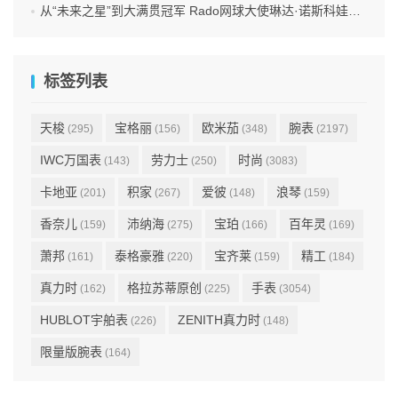
从“未来之星”到大满贯冠军 Rado网球大使琳达·诺斯科娃勇夺温网女单冠军
标签列表
天梭
宝格丽
欧米茄
腕表
(295)
(156)
(348)
(2197)
IWC万国表
劳力士
时尚
(143)
(250)
(3083)
卡地亚
积家
爱彼
浪琴
(201)
(267)
(148)
(159)
香奈儿
沛纳海
宝珀
百年灵
(159)
(275)
(166)
(169)
萧邦
泰格豪雅
宝齐莱
精工
(161)
(220)
(159)
(184)
真力时
格拉苏蒂原创
手表
(162)
(225)
(3054)
HUBLOT宇舶表
ZENITH真力时
(226)
(148)
限量版腕表
(164)