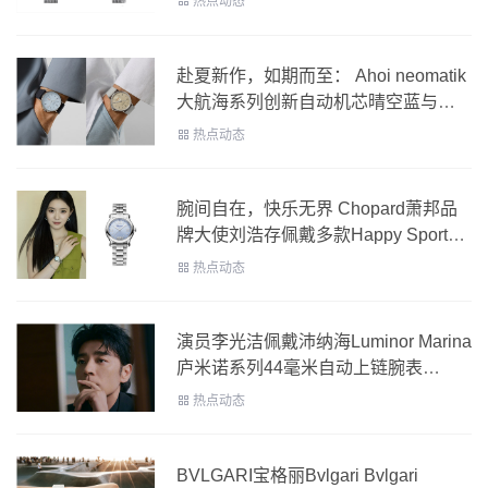
热点动态
赴夏新作，如期而至： Ahoi neomatik
大航海系列创新自动机芯晴空蓝与金
沙色腕表
热点动态
腕间自在，快乐无界 Chopard萧邦品
牌大使刘浩存佩戴多款Happy Sport系
列腕表 诠释新生代风尚
热点动态
演员李光洁佩戴沛纳海Luminor Marina
庐米诺系列44毫米自动上链腕表
PAM03323
热点动态
BVLGARI宝格丽Bvlgari Bvlgari