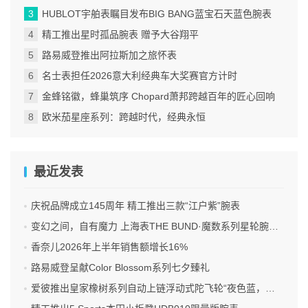
HUBLOT宇舶表瞩目发布BIG BANG蓝宝石天蓝色腕表
精工推出星时孤品腕表 赠予大谷翔平
路易威登推出阿拉斯加之旅怀表
名士表担任2026意大利经典车大奖赛官方计时
金蜂铭徽，蜂巢筑序 Chopard萧邦跨越百年的匠心回响
欧米茄星座系列：跨越时代，经典永恒
最近发表
庆祝品牌成立145周年 精工推出三款“江户紫”腕表
变幻之间，自有魔力 上海表THE BUND·魔数系列星轮腕表焕新双面登场
香奈儿2026年上半年销售额增长16%
路易威登呈献Color Blossom系列七夕臻礼
爱彼推出皇家橡树系列自动上链浮动式陀飞轮“夜色蓝，云50”陶瓷腕表