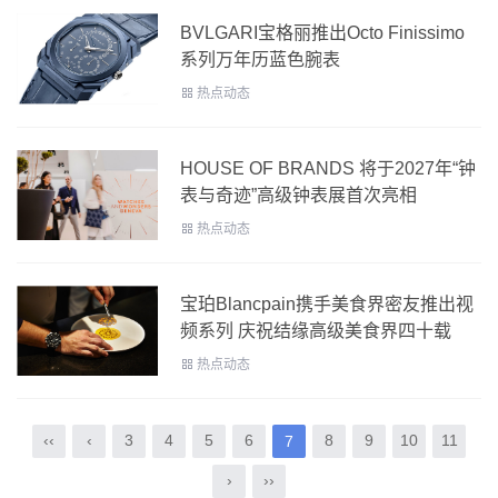
BVLGARI宝格丽推出Octo Finissimo
系列万年历蓝色腕表
热点动态
HOUSE OF BRANDS 将于2027年“钟
表与奇迹”高级钟表展首次亮相
热点动态
宝珀Blancpain携手美食界密友推出视
频系列 庆祝结缘高级美食界四十载
热点动态
‹‹
‹
3
4
5
6
8
9
10
11
7
›
››