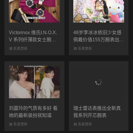
Victorinox 维氏I.N.O.X.
48岁李冰冰依旧少女感
V 系列纤薄款女士腕表
佩戴价值155万腕表出席
全新上市
活动，气质果然不凡
名表赏析
名表赏析
刘嘉玲的气质有多好 看
瑞士雷达表推出全新真
她的最新装扮就知道
我系列开芯腕表
名表赏析
名表赏析