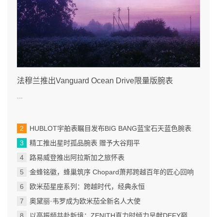
法穆兰推出Vanguard Ocean Drive限量版腕表
...
HUBLOT宇舶表瞩目发布BIG BANG蓝宝石天蓝色腕表
精工推出星时孤品腕表 赠予大谷翔平
路易威登推出阿拉斯加之旅怀表
金蜂铭徽，蜂巢筑序 Chopard萧邦跨越百年的匠心回响
欧米茄星座系列：跨越时代，经典永恒
奥黛丽·韦罗成为欧米茄全新名人大使
以高振频共赴新境：ZENITH真力时倾力呈献DEFY巅峰系列EXTREME ULTRAVIOLET腕表