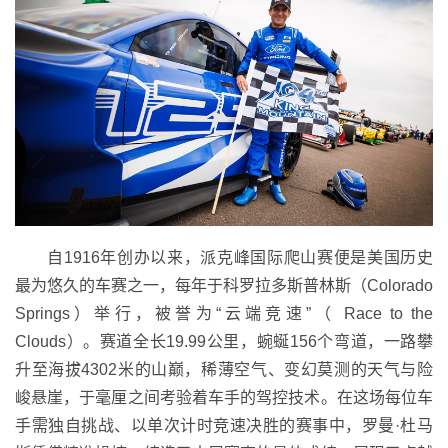
自1916年创办以来，派克峰国际爬山赛便是美国历史
最为悠久的车赛之一，每年于科罗拉多斯普林斯（Colorado
Springs）举行，被誉为“云端竞速”（ Race to the
Clouds）。赛道全长19.99公里，蜿蜒156个弯道，一路攀
升至海拔4302米的山巅，稀薄空气、变幻莫测的天气与险
峻悬崖，于毫厘之间考验着车手的驾控技术。在这场每位车
手需独自挑战、以单次计时竞速决胜的赛事中，罗曼·杜马