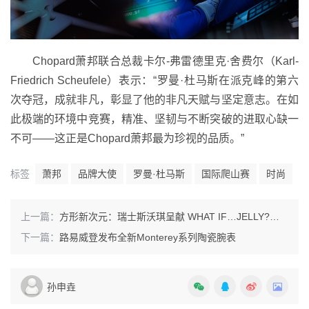
Chopard萧邦联合总裁卡尔-弗雷德里克·舍费尔（Karl-
Friedrich Scheufele）表示：“罗曼·杜马斯在派克峰的第六
次夺冠，成就非凡，彰显了他的非凡天赋与坚定意志。在如
此极端的环境中竞赛，精准、坚韧与不断突破的进取心缺一
不可——这正是Chopard萧邦最为珍视的品质。”
标签
萧邦
品牌大使
罗曼·杜马斯
国际爬山赛
时尚
上一篇：
方形新次元：瑞士斯沃琪呈献 WHAT IF…JELLY?系列
下一篇：
路易威登发布全新Monterey系列陶瓷腕表
孙申垚