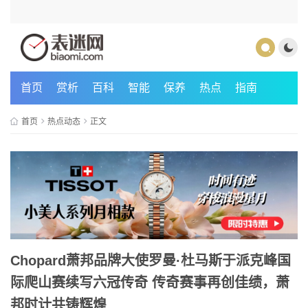
首页
赏析
百科
智能
保养
热点
指南
首页
热点动态
正文
Chopard萧邦品牌大使罗曼·杜马斯于派克峰国
际爬山赛续写六冠传奇 传奇赛事再创佳绩，萧
邦时计共铸辉煌