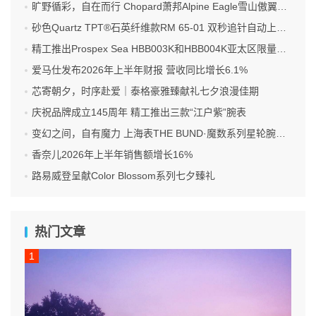
旷野循彩，自在而行 Chopard萧邦Alpine Eagle雪山傲翼系列时计臻选
砂色Quartz TPT®石英纤维款RM 65-01 双秒追针自动上链计时码表
精工推出Prospex Sea HBB003K和HBB004K亚太区限量版腕表
爱马仕发布2026年上半年财报 营收同比增长6.1%
芯寄朝夕，时序赴爱｜泰格豪雅臻献礼七夕浪漫佳期
庆祝品牌成立145周年 精工推出三款“江户紫”腕表
变幻之间，自有魔力 上海表THE BUND·魔数系列星轮腕表焕新双面登场
香奈儿2026年上半年销售额增长16%
路易威登呈献Color Blossom系列七夕臻礼
热门文章