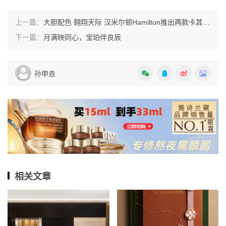
上一篇：
大胆配色 翱翔天际 汉米尔顿Hamilton推出两款卡其航空系列超越风速腕表
下一篇：
月满映同心，宝珀伴良辰
孙申垚
相关文章