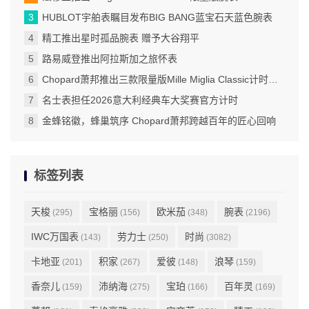
HUBLOT宇舶表瞩目发布BIG BANG蓝宝石天蓝色腕表
精工推出星时孤品腕表 赠予大谷翔平
路易威登推出阿拉斯加之旅怀表
Chopard萧邦推出三款限量版Mille Miglia Classic计时码表
名士表担任2026意大利经典车大奖赛官方计时
金蜂铭徽，蜂巢筑序 Chopard萧邦跨越百年的匠心回响
标签列表
天梭
宝格丽
欧米茄
腕表
(295)
(156)
(348)
(2196)
IWC万国表
劳力士
时尚
(143)
(250)
(3082)
卡地亚
积家
爱彼
浪琴
(201)
(267)
(148)
(159)
香奈儿
沛纳海
宝珀
百年灵
(159)
(275)
(166)
(169)