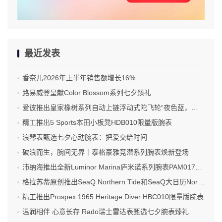
最近发表
香奈儿2026年上半年销售额增长16%
路易威登呈献Color Blossom系列七夕臻礼
爱彼推出皇家橡树系列自动上链浮动式陀飞轮“夜色蓝，云50”陶瓷腕表
精工推出5 Sports本田小板凳HDB010限量版腕表
浪琴表甄选七夕心动腕表：把爱交给时间
破浪而生，腕间无界｜泰格豪雅竞潜系列腕表焕新登场
沛纳海推出全新Luminor Marina庐米诺系列腕表PAM01707 标志性设计融合高科技材质
格拉苏蒂原创推出SeaQ Northern Tide和SeaQ大日历Northern Tide限量版腕表
精工推出Prospex 1965 Heritage Diver HBC010限量版腕表
温润相伴 心意长存 Rado瑞士雷达表甄选七夕腕表臻礼