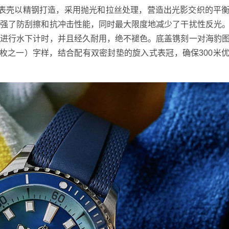
米。表壳以精钢打造，采用抛光和拉丝处理，营造出光影交织的平
增强了防刮擦和抗冲击性能，同时最大限度地减少了干扰性反光
者进行水下计时，并且经久耐用，绝不褪色。底盖镌刻一对海豹
of 50”（50枚之一）字样，结合配有双密封垫的旋入式表冠，确保300