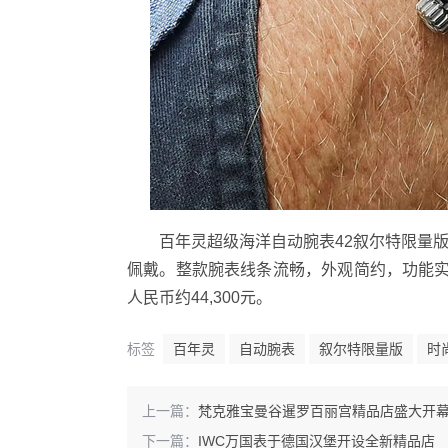
百年灵超级海洋自动腕表42叙尔特限量
佩戴。整款腕表线条流畅，外观简约，功能实用
人民币约44,300元。
标签
百年灵
自动腕表
叙尔特限量版
时
上一篇：
梵克雅宝曼谷暹罗百丽宫精品店盛大开
下一篇：
IWC万国表于德国汉堡开设全新精品店