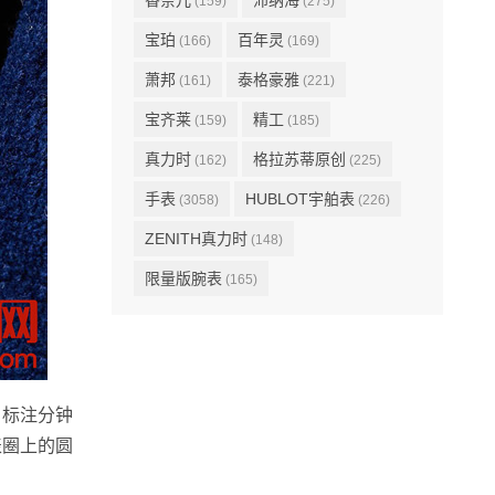
香奈儿
沛纳海
(159)
(275)
宝珀
百年灵
(166)
(169)
萧邦
泰格豪雅
(161)
(221)
宝齐莱
精工
(159)
(185)
真力时
格拉苏蒂原创
(162)
(225)
手表
HUBLOT宇舶表
(3058)
(226)
ZENITH真力时
(148)
限量版腕表
(165)
，标注分钟
表圈上的圆