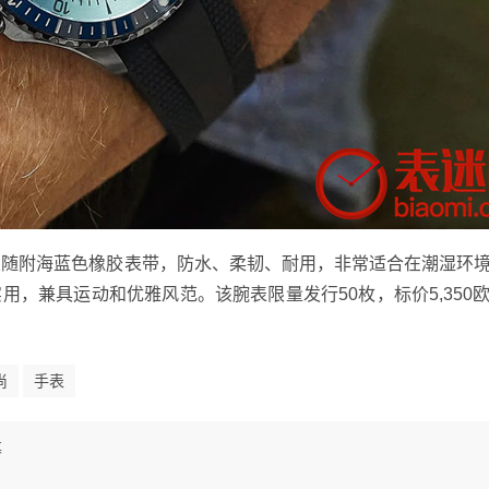
版随附海蓝色橡胶表带，防水、柔韧、耐用，非常适合在潮湿环
，兼具运动和优雅风范。该腕表限量发行50枚，标价5,350
尚
手表
幕