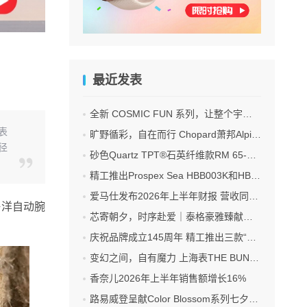
最近发表
全新 COSMIC FUN 系列，让整个宇宙尽在腕间
表
旷野循彩，自在而行 Chopard萧邦Alpine Eagle雪山傲翼系列时计臻选
直径
砂色Quartz TPT®石英纤维款RM 65-01 双秒追针自动上链计时码表
精工推出Prospex Sea HBB003K和HBB004K亚太区限量版腕表
爱马仕发布2026年上半年财报 营收同比增长6.1%
海洋自动腕
芯寄朝夕，时序赴爱｜泰格豪雅臻献礼七夕浪漫佳期
庆祝品牌成立145周年 精工推出三款“江户紫”腕表
变幻之间，自有魔力 上海表THE BUND·魔数系列星轮腕表焕新双面登场
香奈儿2026年上半年销售额增长16%
路易威登呈献Color Blossom系列七夕臻礼