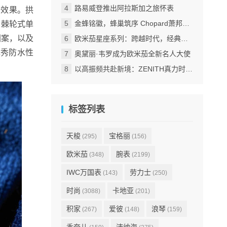
路易威登推出阿拉斯加之旅怀表
衡效果。拱
金蜂铭徽，蜂巢筑序 Chopard萧邦跨越百年的匠心回响
。棘轮式单
图案，以及
欧米茄星座系列：跨越时代，经典永恒
米优秀防水性
奥黛丽·韦罗成为欧米茄全新名人大使
以高振频共赴新境：ZENITH真力时倾力呈献DEFY巅峰系列EXTREME ULTRAVIOLET腕表
标签列表
天梭
宝格丽
(295)
(156)
欧米茄
腕表
(348)
(2199)
IWC万国表
劳力士
(143)
(250)
时尚
卡地亚
(3088)
(201)
积家
爱彼
浪琴
(267)
(148)
(159)