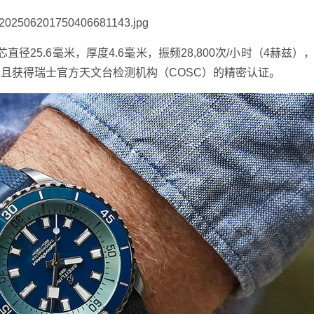
机芯直径25.6毫米，厚度4.6毫米，振频28,800次/小时（4赫兹
并且获得瑞士官方天文台检测机构（COSC）的精密认证。