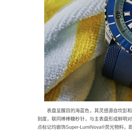
表盘呈醒目的海蓝色，其灵感源自坎彭
刻度，联同棒棒糖秒针，与主表盘形成鲜明
点标记均嵌饰Super-LumiNova®荧光