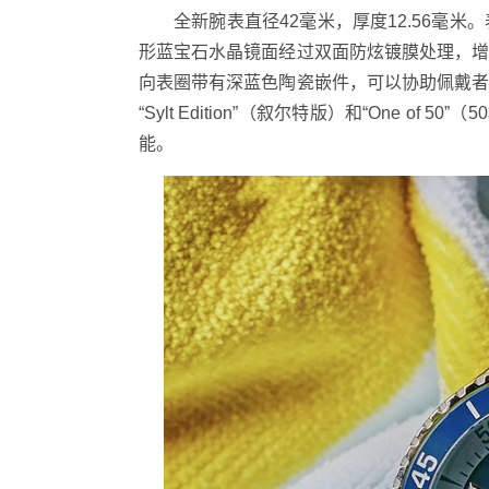
全新腕表直径42毫米，厚度12.56毫
形蓝宝石水晶镜面经过双面防炫镀膜处理，
向表圈带有深蓝色陶瓷嵌件，可以协助佩戴
“Sylt Edition”（叙尔特版）和“One 
能。