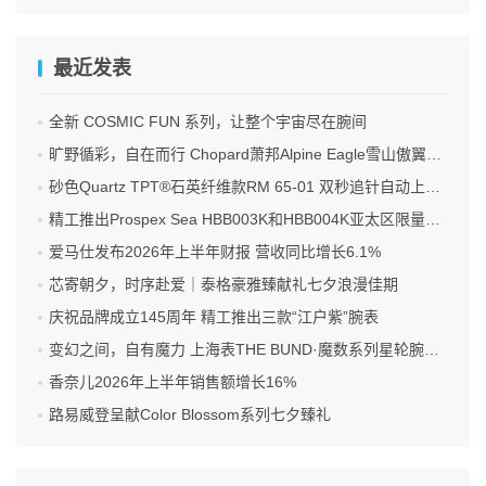
最近发表
全新 COSMIC FUN 系列，让整个宇宙尽在腕间
旷野循彩，自在而行 Chopard萧邦Alpine Eagle雪山傲翼系列时计臻选
砂色Quartz TPT®石英纤维款RM 65-01 双秒追针自动上链计时码表
精工推出Prospex Sea HBB003K和HBB004K亚太区限量版腕表
爱马仕发布2026年上半年财报 营收同比增长6.1%
芯寄朝夕，时序赴爱｜泰格豪雅臻献礼七夕浪漫佳期
庆祝品牌成立145周年 精工推出三款“江户紫”腕表
变幻之间，自有魔力 上海表THE BUND·魔数系列星轮腕表焕新双面登场
香奈儿2026年上半年销售额增长16%
路易威登呈献Color Blossom系列七夕臻礼