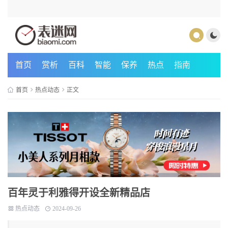
首页
赏析
百科
智能
保养
热点
指南
首页
热点动态
正文
百年灵于利雅得开设全新精品店
热点动态
2024-09-26