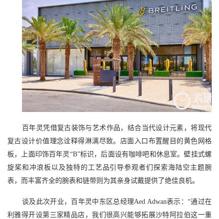
百年灵凭借复古装饰与艺术作品，结合当代设计元素，将现代
复古设计价值理念诠释得淋漓尽致。店面入口布置醒目的黄色网格
板，上面印饰百年灵“B”标识，后面设有咖啡吧和休息室。壁挂式螺
旋桨和冲浪板以及独特的工艺品引导参观者们探索海陆空主题腕
表，而丰富齐全的腕表和链带则为其亲身试戴提供了绝佳良机。
谈及此次开业，百年灵中东区总经理Aed Adwan表示：“通过在
利雅得开设第三家精品店，我们很高兴能够拓展沙特阿拉伯这一重