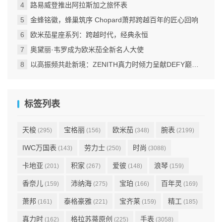
路易威登推出阿拉斯加之旅怀表
金蜂铭徽，蜂巢筑序 Chopard萧邦跨越百年的匠心回响
欧米茄星座系列：跨越时代，经典永恒
奥黛丽·韦罗成为欧米茄全新名人大使
以高振频共赴新境：ZENITH真力时倾力呈献DEFY巅峰系列EXTREME ULTRAVIOLET腕表
标签列表
天梭
宝格丽
欧米茄
腕表
(295)
(156)
(348)
(2199)
IWC万国表
劳力士
时尚
(143)
(250)
(3088)
卡地亚
积家
爱彼
浪琴
(201)
(267)
(148)
(159)
香奈儿
沛纳海
宝珀
百年灵
(159)
(275)
(166)
(169)
萧邦
泰格豪雅
宝齐莱
精工
(161)
(221)
(159)
(185)
真力时
格拉苏蒂原创
手表
(162)
(225)
(3058)