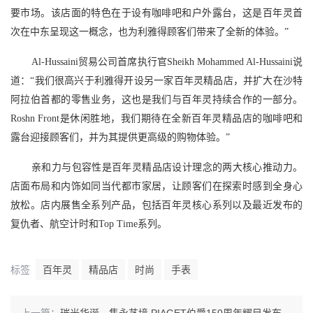
要市场。该店面的特色在于设有咖啡吧和户外露台，这是百年灵首
次在中东呈现这一概念，也为利雅得顾客们带来了全新的体验。”
Al-Hussaini贸易公司首席执行官Sheikh Mohammed Al-Hussaini说
道：“我们很高兴于利雅得开设另一家百年灵精品店，并扩大在沙特
阿拉伯首都的零售业务，这也是我们与百年灵持续合作的一部分。
Roshn Front是休闲胜地，我们期待在全新百年灵精品店的咖啡吧和
露台迎接顾客们，并为其提供更高级的购物体验。”
亲和力与包容性是百年灵精品店设计理念的两大核心推动力。
店面布局和内饰如同当代都市家居，让顾客们在探索时感到全身心
放松。店内展售全系列产品，包括百年灵核心系列以及最近发布的
复仇者、航空计时和Top Time系列。
标签
百年灵
精品店
时尚
手表
上一篇：
璀光华诞，隽永艺境 PIAGET伯爵150周年耀目发布《传奇故事·中国篇》