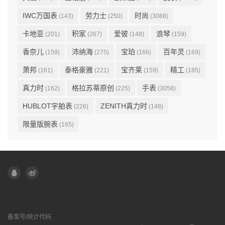
IWC万国表
劳力士
时尚
(143)
(250)
(3088)
卡地亚
积家
爱彼
浪琴
(201)
(267)
(148)
(159)
香奈儿
沛纳海
宝珀
百年灵
(159)
(275)
(166)
(169)
萧邦
泰格豪雅
宝齐莱
精工
(161)
(221)
(159)
(185)
真力时
格拉苏蒂原创
手表
(162)
(225)
(3058)
HUBLOT宇舶表
ZENITH真力时
(226)
(148)
限量版腕表
(165)
备案号/统计代码