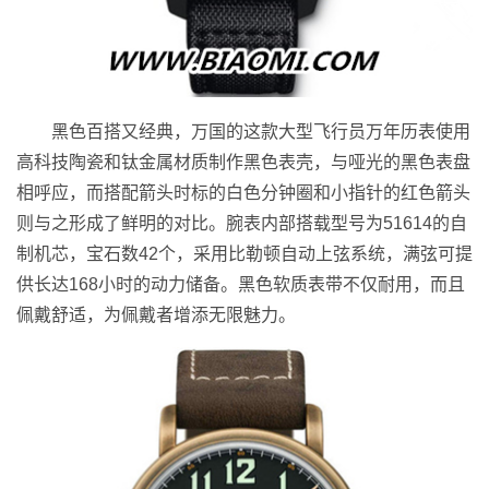
黑色百搭又经典，万国的这款大型飞行员万年历表使用
高科技陶瓷和钛金属材质制作黑色表壳，与哑光的黑色表盘
相呼应，而搭配箭头时标的白色分钟圈和小指针的红色箭头
则与之形成了鲜明的对比。腕表内部搭载型号为51614的自
制机芯，宝石数42个，采用比勒顿自动上弦系统，满弦可提
供长达168小时的动力储备。黑色软质表带不仅耐用，而且
佩戴舒适，为佩戴者增添无限魅力。