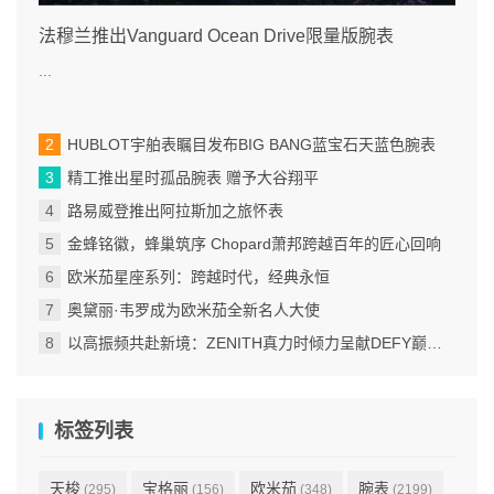
法穆兰推出Vanguard Ocean Drive限量版腕表
...
HUBLOT宇舶表瞩目发布BIG BANG蓝宝石天蓝色腕表
精工推出星时孤品腕表 赠予大谷翔平
路易威登推出阿拉斯加之旅怀表
金蜂铭徽，蜂巢筑序 Chopard萧邦跨越百年的匠心回响
欧米茄星座系列：跨越时代，经典永恒
奥黛丽·韦罗成为欧米茄全新名人大使
以高振频共赴新境：ZENITH真力时倾力呈献DEFY巅峰系列EXTREME ULTRAVIOLET腕表
标签列表
天梭
宝格丽
欧米茄
腕表
(295)
(156)
(348)
(2199)