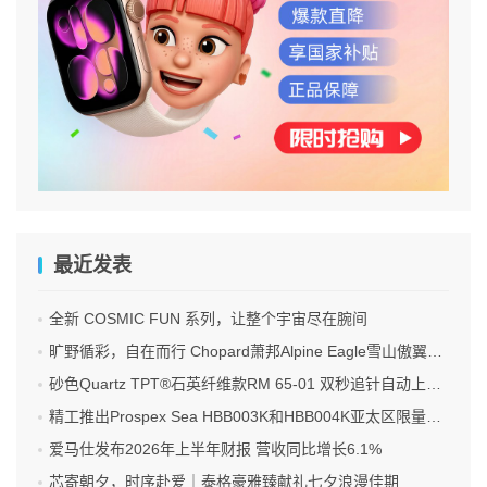
最近发表
全新 COSMIC FUN 系列，让整个宇宙尽在腕间
旷野循彩，自在而行 Chopard萧邦Alpine Eagle雪山傲翼系列时计臻选
砂色Quartz TPT®石英纤维款RM 65-01 双秒追针自动上链计时码表
精工推出Prospex Sea HBB003K和HBB004K亚太区限量版腕表
爱马仕发布2026年上半年财报 营收同比增长6.1%
芯寄朝夕，时序赴爱｜泰格豪雅臻献礼七夕浪漫佳期