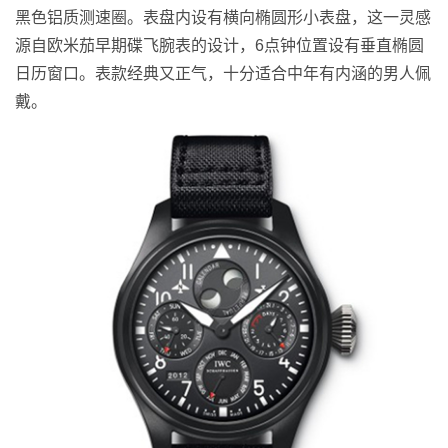
黑色铝质测速圈。表盘内设有横向椭圆形小表盘，这一灵感
源自欧米茄早期碟飞腕表的设计，6点钟位置设有垂直椭圆
日历窗口。表款经典又正气，十分适合中年有内涵的男人佩
戴。